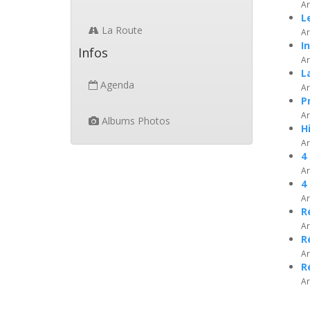
Ar
L
La Route
Ar
I
Infos
Ar
L
Agenda
Ar
P
Ar
Albums Photos
H
Ar
4
Ar
4
Ar
R
Ar
R
Ar
R
Ar