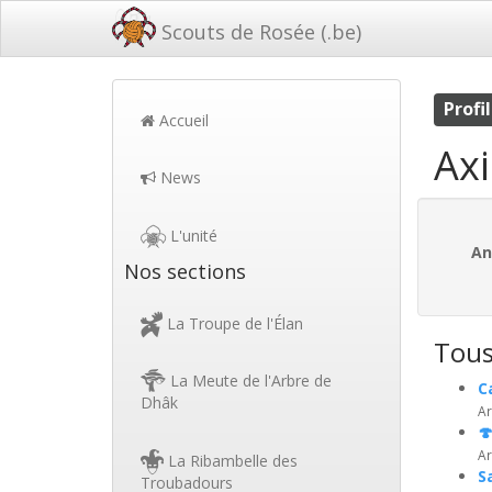
Scouts de Rosée (.be)
Profil
Accueil
Axi
News
L'unité
An
Nos sections
La Troupe de l'Élan
Tous 
La Meute de l'Arbre de
C
Dhâk
Ar

Ar
La Ribambelle des
S
Troubadours