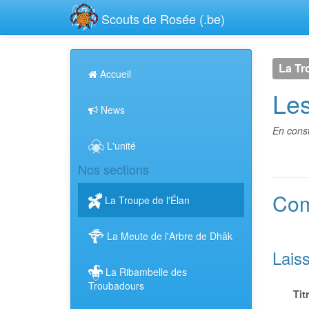
Scouts de Rosée (.be)
La Tr
Accueil
Les
News
En const
L'unité
Nos sections
Com
La Troupe de l'Élan
La Meute de l'Arbre de Dhâk
Lais
La Ribambelle des
Troubadours
Tit