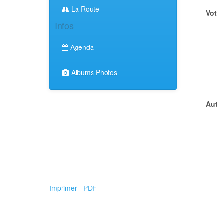
La Route
Vot
Infos
Agenda
Albums Photos
Aut
Imprimer
-
PDF