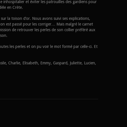
 inhospitalier et éviter les patrouilles des gardiens pour
èle en Crète.
r la toison d’or. Nous avons suivi ses explications,
s on est passé pour les corriger… Mais malgré le carnet
ssion de retrouver les perles de son collier préféré aux
ison.
outes les perles et on pu voir le mot formé par celle-ci. Et
ile, Charlie, Elisabeth, Emmy, Gaspard, Juliette, Lucien,