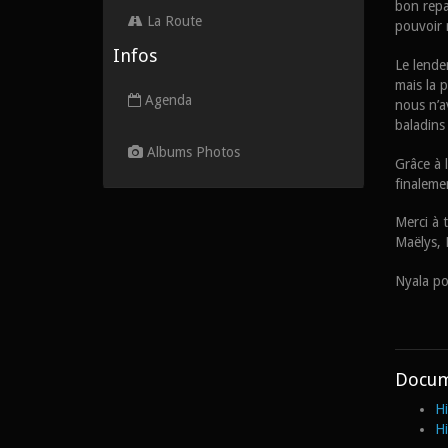
bon repas
La Route
pouvoir 
Infos
Le lende
mais la 
Agenda
nous n’a
baladins
Albums Photos
Grâce à l
finalemen
Merci à 
Maëlys, 
Nyala po
Docume
Hi
Hi