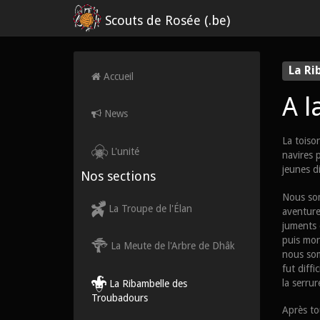
Scouts de Rosée (.be)
La Ri
Accueil
A l
News
La toiso
L'unité
navires 
jeunes d
Nos sections
Nous som
La Troupe de l'Élan
aventure
juments 
puis mon
La Meute de l'Arbre de Dhâk
nous som
fut diffi
la serru
La Ribambelle des
Troubadours
Après to