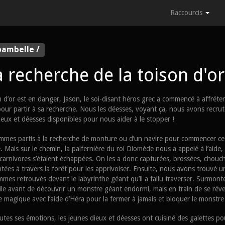
Raccourcis
bambelle /
a recherche de la toison d'or
n d’or est en danger, Jason, le soi-disant héros grec a commencé à affréte
pour partir à sa recherche. Nous les déesses, voyant ça, nous avons recrut
ieux et déesses disponibles pour nous aider à le stopper !
mes partis à la recherche de monture ou d’un navire pour commencer ce
. Mais sur le chemin, la palfernière du roi Diomède nous a appelé à l’aide, 
carnivores s’étaient échappées. On les a donc capturées, brossées, chouc
tées à travers la forêt pour les apprivoiser. Ensuite, nous avons trouvé u
mes retrouvés devant le labyrinthe géant qu’il a fallu traverser. Surmont
cile avant de découvrir un monstre géant endormi, mais en train de se révei
re magique avec l’aide d’Héra pour la fermer à jamais et bloquer le monstre
utes ses émotions, les jeunes dieux et déesses ont cuisiné des galettes pou