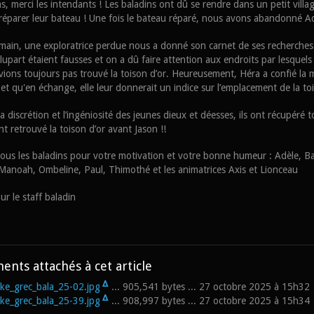
, merci les intendants ! Les baladins ont dû se rendre dans un petit village
réparer leur bateau ! Une fois le bateau réparé, nous avons abandonné Ad
main, une exploratrice perdue nous a donné son carnet de ses recherches su
plupart étaient fausses et on a dû faire attention aux endroits par lesquel
vions toujours pas trouvé la toison d’or. Heureusement, Héra a confié la mi
 et qu'en échange, elle leur donnerait un indice sur l’emplacement de la to
a discrétion et l’ingéniosité des jeunes dieux et déesses, ils ont récupéré t
t retrouvé la toison d’or avant Jason !!
tous les baladins pour votre motivation et votre bonne humeur : Adèle, Bas
Manoah, Ombeline, Paul, Thimothé et les animatrices Axis et Lionceau
ur le staff baladin
nts attachés à cet article
Δ
ke_grec_bala_25-02.jpg
... 905,541 bytes ... 27 octobre 2025 à 15h32
Δ
ke_grec_bala_25-39.jpg
... 908,997 bytes ... 27 octobre 2025 à 15h34