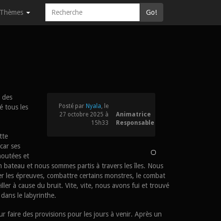
Thèmes
Go!
r des
Posté par
Nyala
, le
é tous les
27 octobre 2025 à
Animatrice
15h33
Responsable
tte
car ses
houtées et
n bateau et nous sommes partis à travers les îles. Nous
er les épreuves, combattre certains monstres, le combat
ller à cause du bruit. Vite, vite, nous avons fui et trouvé
 dans le labyrinthe.
r faire des provisions pour les jours à venir. Après un