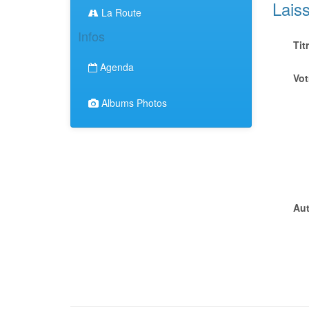
Lais
La Route
Infos
Tit
Agenda
Vot
Albums Photos
Aut