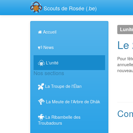
Scouts de Rosée (.be)
Lunité
Accueil
Le 
News
Pour fêt
L'unité
annuell
nouveaux
Nos sections
La Troupe de l'Élan
La Meute de l'Arbre de Dhâk
Com
La Ribambelle des
Troubadours