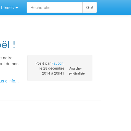
Thèmes
Go!
ël !
e notre
ent de nos
Posté par
Faucon
,
le 28 décembre
Anarcho-
2014 à 20h41
syndicaliste
us d'info...