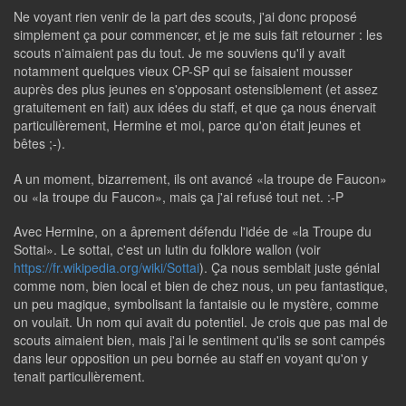
Ne voyant rien venir de la part des scouts, j'ai donc proposé
simplement ça pour commencer, et je me suis fait retourner : les
scouts n'aimaient pas du tout. Je me souviens qu'il y avait
notamment quelques vieux CP-SP qui se faisaient mousser
auprès des plus jeunes en s'opposant ostensiblement (et assez
gratuitement en fait) aux idées du staff, et que ça nous énervait
particulièrement, Hermine et moi, parce qu'on était jeunes et
bêtes ;-).
A un moment, bizarrement, ils ont avancé «la troupe de Faucon»
ou «la troupe du Faucon», mais ça j'ai refusé tout net. :-P
Avec Hermine, on a âprement défendu l'idée de «la Troupe du
Sottai». Le sottai, c'est un lutin du folklore wallon (voir
https://fr.wikipedia.org/wiki/Sottai
). Ça nous semblait juste génial
comme nom, bien local et bien de chez nous, un peu fantastique,
un peu magique, symbolisant la fantaisie ou le mystère, comme
on voulait. Un nom qui avait du potentiel. Je crois que pas mal de
scouts aimaient bien, mais j'ai le sentiment qu'ils se sont campés
dans leur opposition un peu bornée au staff en voyant qu'on y
tenait particulièrement.